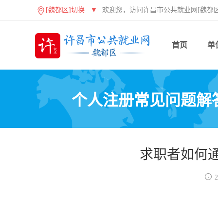
[魏都区]切换
▼
欢迎您，访问许昌市公共就业网[魏都区
首页
单
个人注册常见问题解
求职者如何

2