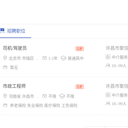
招聘职位
司机/驾驶员
许昌市聚

中介服务



北京市 市辖区 西城区
1-2年
普通高中

10--99人

暂无
市政工程师
许昌市聚

中介服务



河南省 许昌市 魏都区
不限
不限

10--99人

养老保险 失业保险 医疗保险 工伤保险