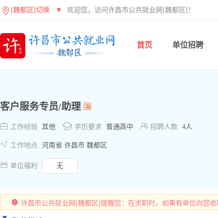
[魏都区]切换
▼
欢迎您，访问许昌市公共就业网[魏都区]！
首页
单位招聘
客户服务专员/助理



工作经验
其他
学历要求
普通高中
招聘人数
4人

工作地点
河南省 许昌市 魏都区

单位福利
无
许昌市公共就业网[魏都区]提醒您：在求职时，如果有单位向您