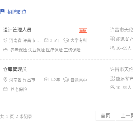
招聘职位
设计管理人员
许昌市天

能源/矿产



河南省 许昌市 魏都区
3-5年
大学专科

10--99人

养老保险 失业保险 医疗保险 工伤保险
仓库管理员
许昌市天

能源/矿产



河南省 许昌市 建安区
1-2年
普通高中

10--99人

养老保险
首页
上一
共
1
页
2
条记录