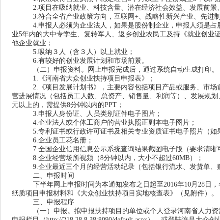
2.项目在吸纳就业、科技含量、潜在经济社会效益、发展前
3.符合全省产业政策方向，互联网+、战略性新兴产业、先
4.申报人必须为企业法人，如果是股份制企业，申报人须是
业5年内的大中专学生、复转军人、返乡创业农民工及持《就业创业
他企业就业；
5.吸纳３人（含３人）以上就业；
6.有较好的创业发展计划和市场前景。
（二）申报资料。网上申报完成后，通过系统自动生成打印。
1.《河南省大众创业扶持项目申报表》；
2.《项目发展计划书》，主要内容包括项目产品或服务、市
营进展情况（包括员工人数、总资产、销售量、利润等）、发展规划、
元以上的，需提供8分钟以内的PPT；
3.申报人身份证、人员类别证件电子图片；
4.企业法人或个体工商户的营业执照正副本电子图片；
5.专利证书或行政许可证书及相关专业资质证书电子照片（
6.企业员工花名册；
7.全国企业信用信息公示系统查询结果截图电子版（要求清晰
8.企业经营场所视频（8分钟以内，大小不超过60MB）；
9.企业最近三个月的经营活动纪录（包括银行流水、发货单、
二、申报时间
下半年网上申报时间为本通知发布之日起至2016年10月28日
纸质项目申报材料和《大众创业扶持项目实地核查表》（见附件）。
三、申报程序
（一）申报。拟申报扶持项目的单位或个人登录河南省人力资
申报栏目（http://218.28.8.38:8090/default.aspx），或登陆许昌