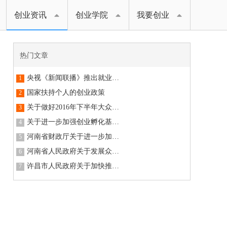
创业资讯
创业学院
我要创业
热门文章
央视《新闻联播》推出就业专题报道：深入推进供给侧结构性改革，新动能打开就业新空间
1
国家扶持个人的创业政策
2
关于做好2016年下半年大众创业扶持项目申报工作的通知
3
关于进一步加强创业孵化基地(园区)建设的通知
4
河南省财政厅关于进一步加大大学生创业扶持力度的通知
5
河南省人民政府关于发展众创空间推进大众创新创业的实施意见
6
许昌市人民政府关于加快推进大众创业万众创新的实施意见
7