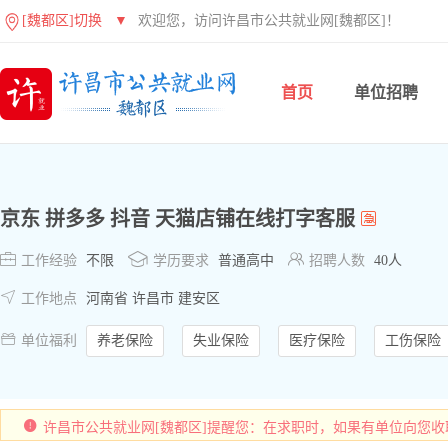
[魏都区]切换
▼
欢迎您，访问许昌市公共就业网[魏都区]！
首页
单位招聘
京东 拼多多 抖音 天猫店铺在线打字客服



工作经验
不限
学历要求
普通高中
招聘人数
40人

工作地点
河南省 许昌市 建安区

单位福利
养老保险
失业保险
医疗保险
工伤保险
许昌市公共就业网[魏都区]提醒您：在求职时，如果有单位向您