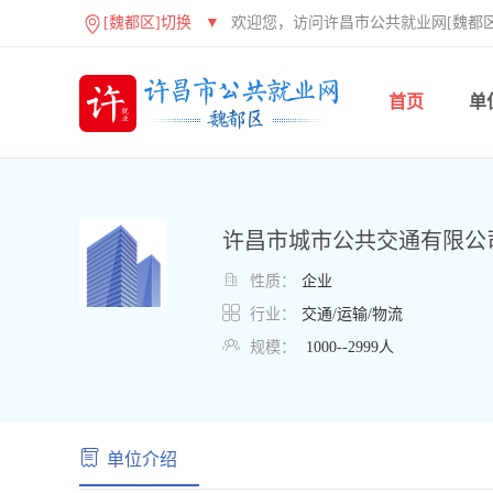
[魏都区]切换
▼
欢迎您，访问许昌市公共就业网[魏都区
首页
单
许昌市城市公共交通有限公

性质：
企业

行业：
交通/运输/物流

规模：
1000--2999人
单位介绍