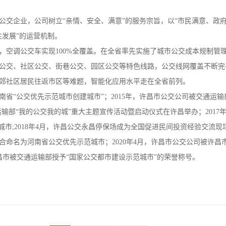
交企业，公司树立“亲情、安全、满意”的服务宗旨，以“市民满意、政府
发展”的运营机制。
台，空调公交车实现100%全覆盖。在全省率先实施了城市公交成本规制管
公交、社区公交、街巷公交、园区公交等特色线路，公交线网覆盖不断完
郊社区居民往返市区等难题，智能化应用水平走在全省前列。
南省“公交优先示范城市创建城市”；2015年，许昌市公交公司被交通运输
运输部“我的公交我的城”重大主题宣传活动暨启动仪式在许昌举办；2017年
市;2018年4月，许昌公交永昌停保场成为全国促进民间投资经验交流现
联合命名为河南省公交优先示范城市；2020年4月，许昌市公交公司被许昌
，许昌市被交通运输部授予“国家公交都市建设示范城市”的荣誉称号。