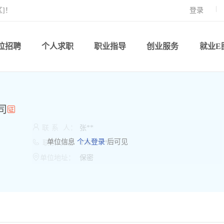
]！
登录
位招聘
个人求职
职业指导
创业服务
就业E
司

联
系
人：
张**

单位信息
个人登录
后可见
联系方式：
176*******

单位地址：
保密