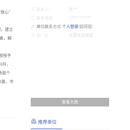
张**
联系人：
放心”
176********
联系电话:
单位联系方式
个人登录
乘车路线保密
后可见
路 线:
理，建立
位置信息保密
地 址:
善，解
部授予
8月，
场首个
市委、市
查看大图
推荐单位