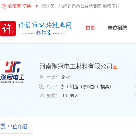
[魏都区]切换
▼
欢迎您，访问许昌市公共就业网[魏都区]！
首页
单位招聘
河南豫冠电工材料有限公司

性质：
企业

行业：
加工制造（原料加工/模具）

规模：
10--99人
单位介绍