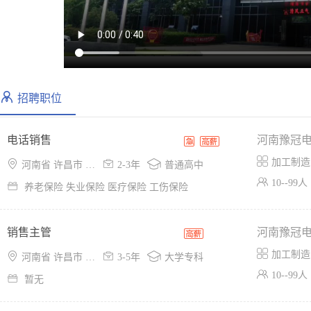
招聘职位
电话销售
河南豫冠

加工制造



河南省 许昌市 示范区
2-3年
普通高中

10--99人

养老保险 失业保险 医疗保险 工伤保险
销售主管
河南豫冠

加工制造



河南省 许昌市 建安区
3-5年
大学专科

10--99人

暂无