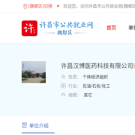
[魏都区]切换
▼
欢迎您，访问许昌市公共就业网[魏都区
首页
单
许昌汉博医药科技有限公司

性质：
个体经济组织

行业：
石油/石化/化工

规模：
其它
单位介绍