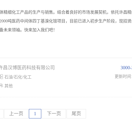
体精细化工产品的生产与销售。结合着良好的市场发展契机，依托许昌精
年产2000吨医药中间体四丁基溴化铵项目，目前已进入初步生产阶段，现招
备未来领袖。快来加入我们吧！
许昌汉博医药科技有限公司
3000

更新时间
石油/石化/化工

其他
上一页
1
下一页
尾页