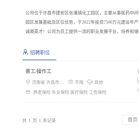
公司位于许昌市建安区张潘镇化工园区，主要从事医药中间
园区发展基础及区位优势，于2022年投资7500万元建设
诚邀英才！公司为员工提供一流的职业发展平台，培养和储
招聘职位
普工/操作工



河南省 许昌市 建安区
不限
其他

养老保险 失业保险 医疗保险 工伤保险
首页
共
1
页
1
条记录