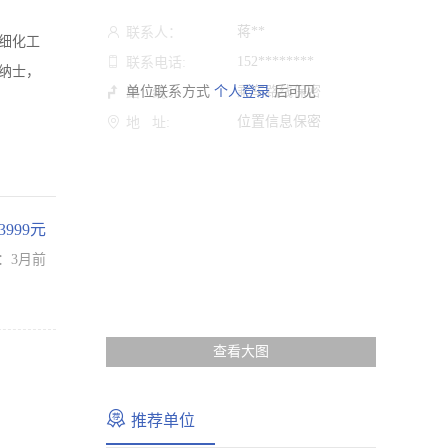
蒋**
联系人：
细化工
152********
联系电话:
贤纳士，
单位联系方式
个人登录
乘车路线保密
后可见
路 线:
位置信息保密
地 址:
-3999元
：3月前
查看大图
推荐单位