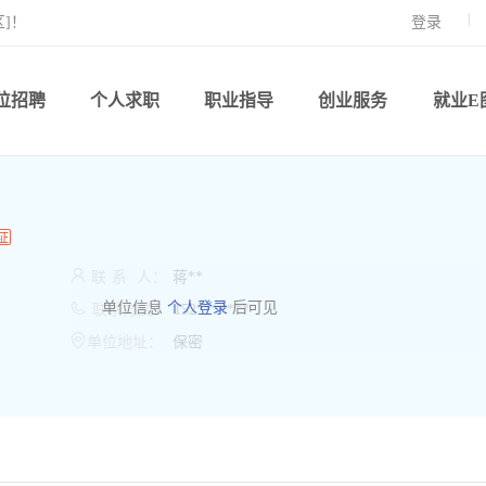
]！
登录
位招聘
个人求职
职业指导
创业服务
就业E

联
系
人：
蒋**

单位信息
个人登录
后可见
联系方式：
152*******

单位地址：
保密