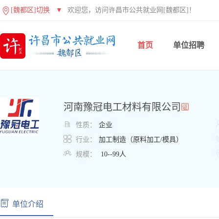
[魏都区]切换
▼
欢迎您，访问许昌市公共就业网[魏都区]！
首页
单位招聘
河南豫冠电工材料有限公司

性质：
企业

行业：
加工制造（原料加工/模具）

规模：
10--99人
单位介绍