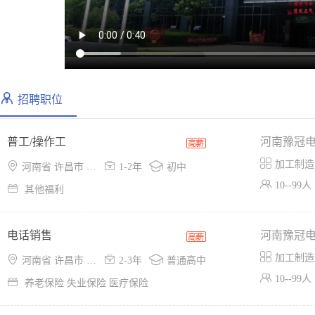
招聘职位
普工/操作工
河南豫冠

加工制造



河南省 许昌市 示范区
1-2年
初中

10--99人

其他福利
电话销售
河南豫冠

加工制造



河南省 许昌市 示范区
2-3年
普通高中

10--99人

养老保险 失业保险 医疗保险