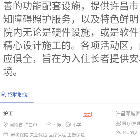
善的功能配套设施，提供许昌市
知障碍照护服务，以及特色鲜明
院内无论是硬件设施，或是软件
精心设计施工的。各项活动区，
应俱全，旨在为入住长者提供安
境。
招聘职位
护工
许昌颐城

医疗/护理



河南省 许昌市 魏都区
不限
小学

10--99人

养老保险 失业保险 医疗保险 工伤保险